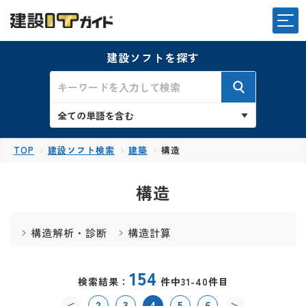
建設ソフトを探す
TOP
建設ソフト検索
建築
構造
構造
構造解析・診断
構造計算
154
検索結果：
件中31-40件目
2
3
4
5
6
＜
＞