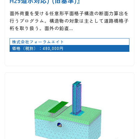
H29道示対応) (旧基準)』
面外荷重を受ける任意形平面格子構造の断面力算出を
行うプログラム。構造物の対象は主として道路橋格子
桁を取り扱う。面外の鉛直…
株式会社フォーラムエイト
価格（税別）：480,000円