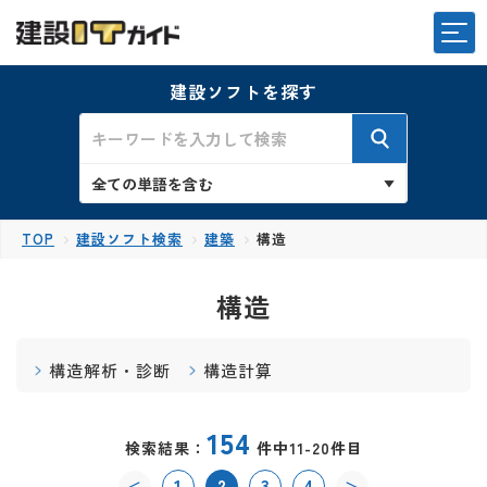
建設ソフトを探す
TOP
建設ソフト検索
建築
構造
構造
構造解析・診断
構造計算
154
検索結果：
件中11-20件目
1
2
3
4
＜
＞