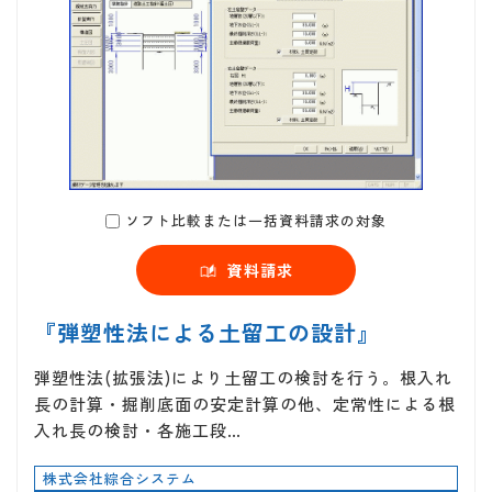
ソフト比較または一括資料請求の対象
資料請求
『弾塑性法による土留工の設計』
弾塑性法(拡張法)により土留工の検討を行う。根入れ
長の計算・掘削底面の安定計算の他、定常性による根
入れ長の検討・各施工段…
株式会社綜合システム