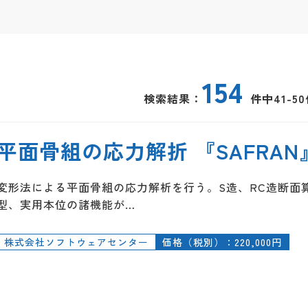
154
検索結果：
件中41-5
平面骨組の応力解折 『SAFRAN
変形法による平面骨組の応力解析を行う。S造、RC造断面算
型、実用本位の諸機能が…
株式会社ソフトウェアセンター
価格（税別）：220,000円