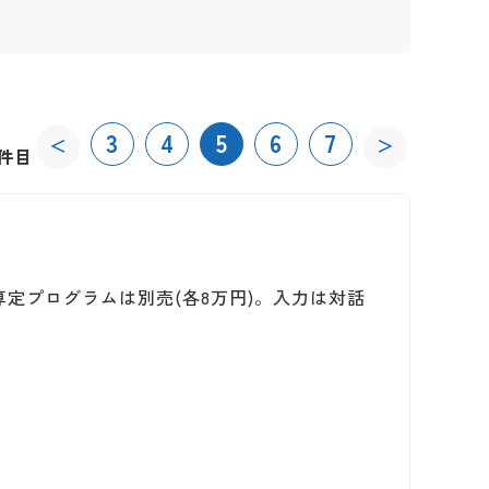
3
4
5
6
7
＜
＞
0件目
』
定プログラムは別売(各8万円)。入力は対話