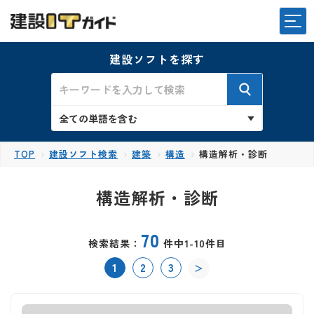
建設ソフトを探す
TOP
建設ソフト検索
建築
構造
構造解析・診断
構造解析・診断
70
検索結果：
件中1-10件目
1
2
3
＞