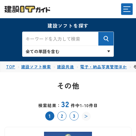
建設ソフトを探す
TOP
建設ソフト検索
建設共通
電子・納品写真管理ほか
その他
32
検索結果：
件中1-10件目
1
2
3
＞