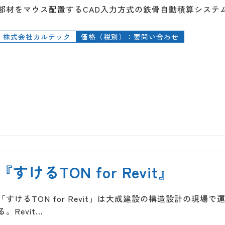
部材をマウス配置するCAD入力方式の鉄骨自動積算システム
株式会社カルテック
価格（税別）：要問い合わせ
『すけるTON for Revit』
「すけるTON for Revit」は大成建設の構造設計の現
る。Revit…