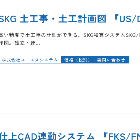
SKG 土工事・土工計画図 『US/
高い精度で土工事の計測ができる。SKG積算システムSKG/R
作図。独立・連…
株式会社ユーエスシステム
価格（税別）：要問い合わせ
仕上CAD連動システム 『FKS/FN