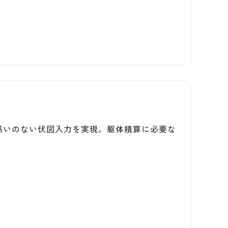
』
惑いのない伏図入力を実現。躯体積算に必要な