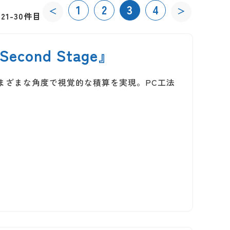
1
2
3
4
＜
＞
21-30件目
cond Stage』
さまざまな角度で視覚的な積算を実現。PC工法