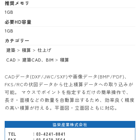
推奨メモリ
1GB
必要HD容量
1GB
カテゴリー
建築
積算
仕上げ
CAD
建築CAD、BIM
積算
CADデータ(DXF/JWC/SXF)や画像データ(BMP/PDF)、
FKS/RCの伏図データから仕上積算データへの取り込みが
可能。 マウスでポイントを指定するだけの簡単操作で、
長さ・面積などの数量を自動算出するため、効率良く精度
の高い積算が行える。平面図・立面図ともに対応。
協栄産業株式会社
TEL
：03-4241-8841
FAX
：03-5479-3564