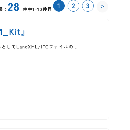
28
1
2
3
＞
果：
件中1-10件目
M_Kit』
ツールとしてLandXML/IFCファイルの…