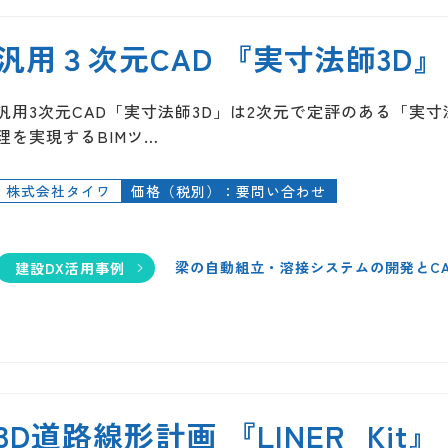
汎用３次元CAD 『実寸法師3D』
汎用3次元CAD「実寸法師3D」は2次元で定評のある「実
理を実現するBIMツ…
株式会社タイワ
価格（税別）：要問い合わせ
梁の自動組立・溶接システムの開発とC
建設DX活用事例
3D道路線形計画 『LINER_Kit』