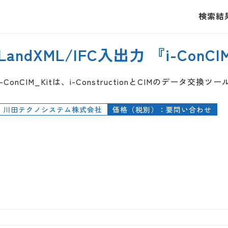
検索結
LandXML/IFC入出力 『i-ConCI
i-ConCIM_Kitは、i-ConstructionとCIMのデータ交換
川田テクノシステム株式会社
価格（税別）：要問い合わせ