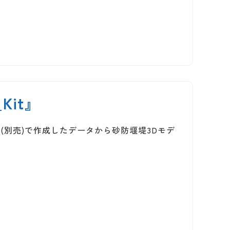
Kit』
aw」(別売)で作成したデータから砂防堰堤3Dモデ