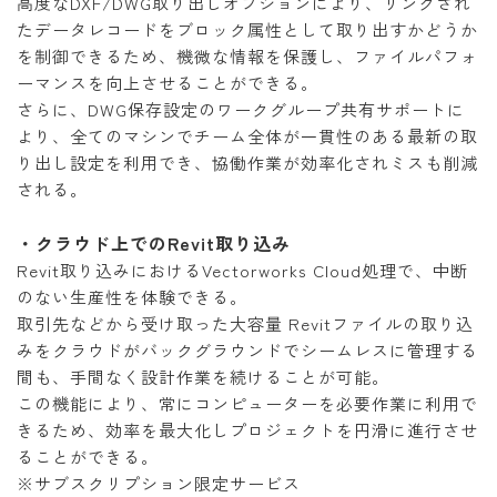
高度なDXF/DWG取り出しオプションにより、リンクされ
たデータレコードをブロック属性として取り出すかどうか
を制御できるため、機微な情報を保護し、ファイルパフォ
ーマンスを向上させることができる。
さらに、DWG保存設定のワークグループ共有サポートに
より、全てのマシンでチーム全体が一貫性のある最新の取
り出し設定を利用でき、協働作業が効率化されミスも削減
される。
・クラウド上でのRevit取り込み
Revit取り込みにおけるVectorworks Cloud処理で、中断
のない生産性を体験できる。
取引先などから受け取った大容量 Revitファイルの取り込
みをクラウドがバックグラウンドでシームレスに管理する
間も、手間なく設計作業を続けることが可能。
この機能により、常にコンピューターを必要作業に利用で
きるため、効率を最大化しプロジェクトを円滑に進行させ
ることができる。
※サブスクリプション限定サービス