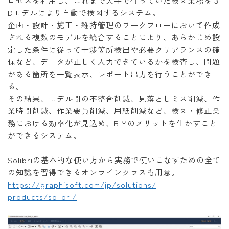
ロセスを利用し、これまで人手で行っていた検図業務を３
Dモデルにより自動で検図するシステム。
企画・設計・施工・維持管理のワークフローにおいて作成
される複数のモデルを統合することにより、あらかじめ設
定した条件に従って干渉箇所検出や必要クリアランスの確
保など、データが正しく入力できているかを検査し、問題
がある箇所を一覧表示、レポート出力を行うことができ
る。
その結果、モデル間の不整合削減、見落としミス削減、作
業時間削減、作業要員削減、用紙削減など、検図・修正業
務における効率化が見込め、BIMのメリットを生かすこと
ができるシステム。
Solibriの基本的な使い方から実務で使いこなすための全て
の知識を習得できるオンラインクラスも用意。
https://graphisoft.com/jp/solutions/
products/solibri/