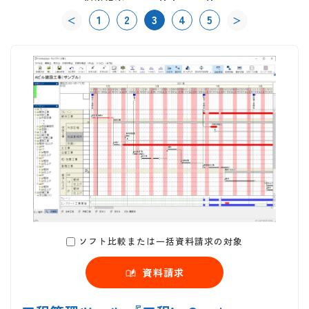
1
2
3
4
5
＜
＞
ソフト比較または一括資料請求の対象
資料請求