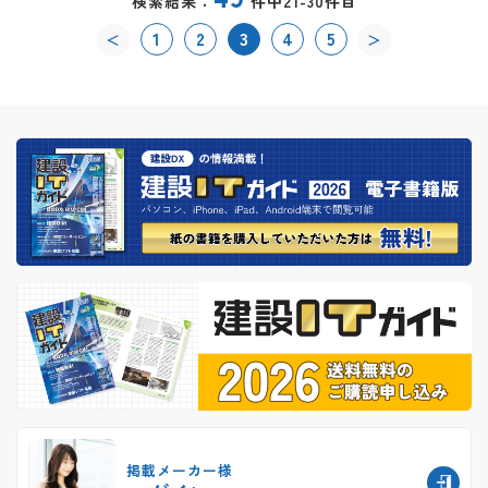
検索結果：
件中21-30件目
1
2
3
4
5
＜
＞
掲載メーカー様