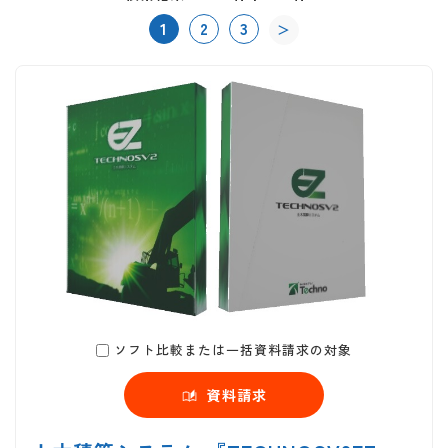
1
2
3
＞
ソフト比較または一括資料請求の対象
資料請求