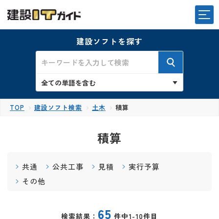
建設ソフトを探す
TOP
建設ソフト検索
土木
積算
積算
共通
公共工事
見積
実行予算
その他
65
検索結果：
件中1-10件目