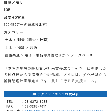
推奨メモリ
1GB
必要HD容量
300MB(データ領域含まず)
カテゴリー
土木
測量（調査・計画）
土木
積算
共通
建設共通
電子・納品写真管理ほか
データベース
「港湾の施設の維持管理計画書作成の手引き」に準拠した
各種点検から港湾施設台帳作成、さらには、劣化予測から
維持管理計画策定までを一貫して行える支援ツール。
JIPテクノサイエンス株式会社
TEL
：03-6272-8235
FAX
：03-3263-7011
ソフト専
：
http://www.jip-ts.co.jp/product_service/pro