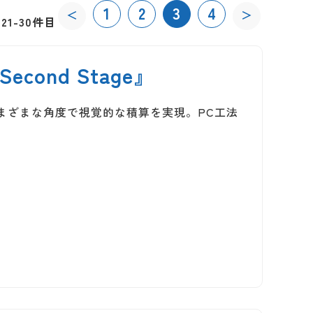
1
2
3
4
＜
＞
21-30件目
cond Stage』
さまざまな角度で視覚的な積算を実現。PC工法