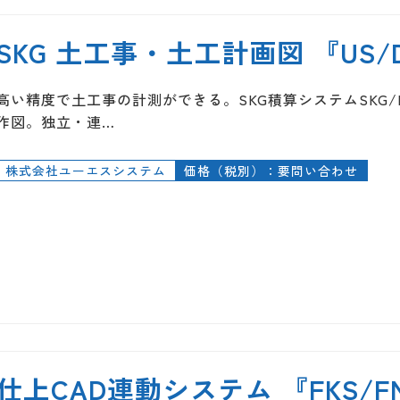
SKG 土工事・土工計画図 『US/
高い精度で土工事の計測ができる。SKG積算システムSKG/R
作図。独立・連…
株式会社ユーエスシステム
価格（税別）：要問い合わせ
仕上CAD連動システム 『FKS/FN