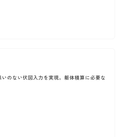
』
惑いのない伏図入力を実現。躯体積算に必要な