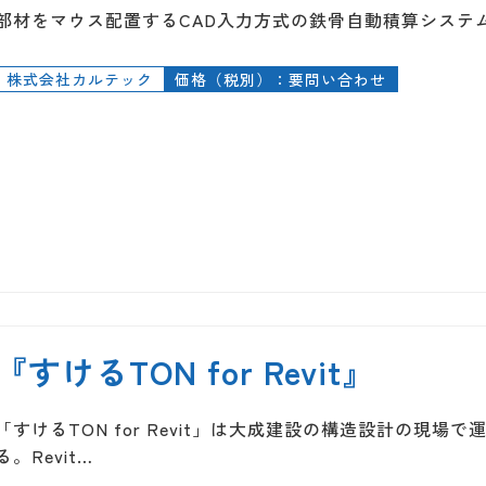
部材をマウス配置するCAD入力方式の鉄骨自動積算システム
株式会社カルテック
価格（税別）：要問い合わせ
『すけるTON for Revit』
「すけるTON for Revit」は大成建設の構造設計の現
る。Revit…