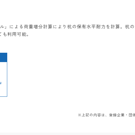
デル」による荷重増分計算により杭の保有水平耐力を計算。杭
しても利用可能。
u
※上記の内容は、登録企業・団体か