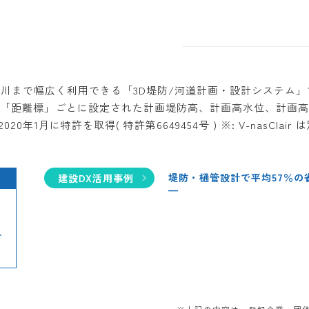
小河川まで幅広く利用できる「3D堤防/河道計画・設計システム」で、
で「距離標」ごとに設定された計画堤防高、計画高水位、計画高
月に特許を取得( 特許第6649454号 ) ※: V-nasClair 
堤防・樋管設計で平均57％の
建設DX活用事例
—
r