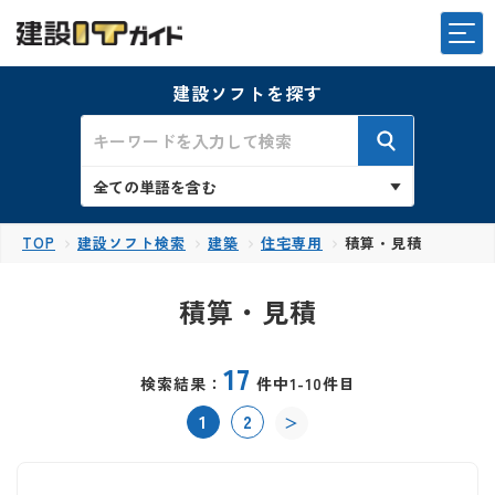
建設ソフトを探す
TOP
建設ソフト検索
建築
住宅専用
積算・見積
積算・見積
17
検索結果：
件中1-10件目
1
2
＞