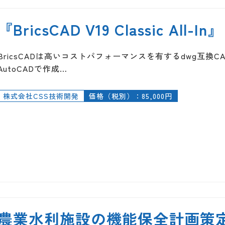
『BricsCAD V19 Classic All-In』
BricsCADは高いコストパフォーマンスを有するdwg互換
AutoCADで作成…
株式会社CSS技術開発
価格（税別）：85,000円
農業水利施設の機能保全計画策定