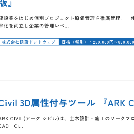
版』
建設業をはじめ個別プロジェクト原価管理を徹底管理。 
率化を両立し企業の管理レベ…
株式会社建設ドットウェブ
価格（税別）：250,000円〜850,00
Civil 3D属性付与ツール 『ARK C
ARK CIVIL(アーク シビル)は、土木設計・施工のワークフ
CAD「Ci…