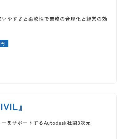
使いやすさと柔軟性で業務の合理化と経営の効
0円
IVIL』
ローをサポートするAutodesk社製3次元