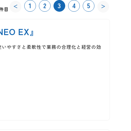
1
2
3
4
5
＜
＞
0件目
O EX』
使いやすさと柔軟性で業務の合理化と経営の効