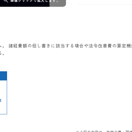
画像クリックで拡大します。
。 諸経費額の但し書きに該当する場合や法令改善費の算定機能
る。
3
※上記の内容は、登録企業・団体か