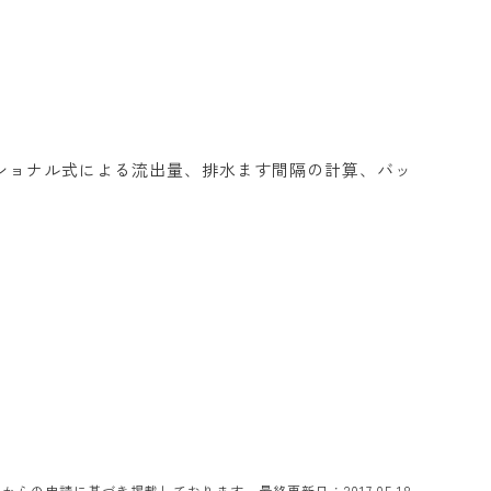
ショナル式による流出量、排水ます間隔の計算、バッ
らの申請に基づき掲載しております。最終更新日：2017.05.18