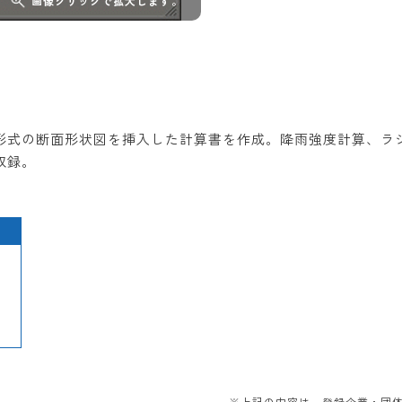
画像クリックで拡大します。
形式の断面形状図を挿入した計算書を作成。降雨強度計算、ラ
収録。
/
※上記の内容は、登録企業・団体か