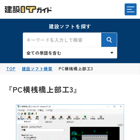
建設ソフトを探す
TOP
建設ソフト検索
PC横桟橋上部工3
『PC横桟橋上部工3』