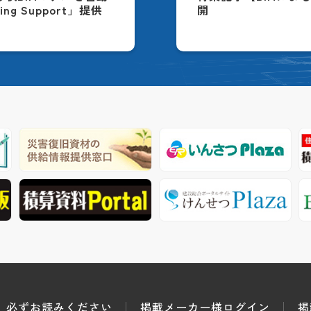
ing Support」提供
開
必ずお読みください
掲載メーカー様ログイン
掲