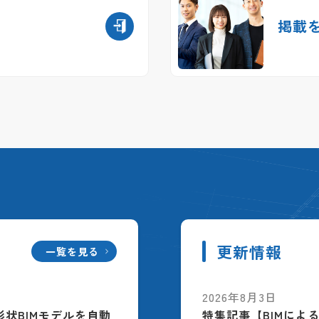
掲載
更新情報
一覧を見る
2026年8月3日
配筋形状BIMモデルを自動
特集記事【BIMによ