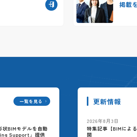
掲載
更新情報
一覧を見る
2026年8月3日
配筋形状BIMモデルを自動
特集記事【BIMによ
ing Support」提供
開