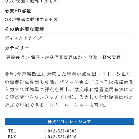
OSが快適に動作するもの
必要HD容量
OSが快適に動作するもの
その他必要な環境
ディスクドライブ
カテゴリー
建設共通
電子・納品写真管理ほか
財務・経営管理
令和5年経審改正に対応した経審評点算出ソフト。改正前
の経審評点算出も可能。パソコン画面に従って財務諸表を
入力すれば簡単に評点を算出。激変緩和措置適用有無によ
る評点変化をワンタッチで比較。入力した財務諸表は指定
様式で印刷できる。シミュレーションも可能。
株式会社ナレッジコア
TEL
：042-521-0806
FAX
：042-521-0816