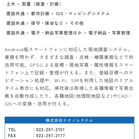
土木
測量（調査・計画）
建設共通
都市計画
GIS・マッピングシステム
建設共通
保守・保全など
その他
建設共通
電子・納品写真管理ほか
電子納品・写真管理
Android版スマートフォンに対応した現地調査システム。
業務を問わず、さまざまな調査・点検・補償業務などで利
活用可能。GPSによる座標・現地写真・属性情報をスマー
トフォン上で記録・管理が行える。また、登録目標へのナ
ビゲーション処理や、Wi-Fi、SIMを利用した地図のリアル
タイム表示にも対応。帰社後は取得した各種情報で写真台
帳を自動作成したり、各種地図(地理院地図など)やCAD・
GISへの変換・活用が行える。
株式会社テクノシステム
TEL
：022-297-2151
FAX
：022-297-2177