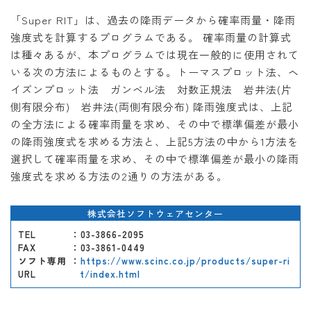
「Super RIT」は、過去の降雨データから確率雨量・降雨
強度式を計算するプログラムである。 確率雨量の計算式
は種々あるが、本プログラムでは現在一般的に使用されて
いる次の方法によるものとする。トーマスプロット法、ヘ
イズンプロット法 ガンベル法 対数正規法 岩井法(片
側有限分布) 岩井法(両側有限分布) 降雨強度式は、上記
の全方法による確率雨量を求め、その中で標準偏差が最小
の降雨強度式を求める方法と、上記5方法の中から1方法を
選択して確率雨量を求め、その中で標準偏差が最小の降雨
強度式を求める方法の2通りの方法がある。
株式会社ソフトウェアセンター
TEL
：03-3866-2095
FAX
：03-3861-0449
ソフト専用
：
https://www.scinc.co.jp/products/super-ri
URL
t/index.html