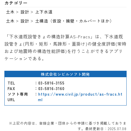
カテゴリー
土木
設計
上下水道
土木
設計
土構造（仮設・擁壁・カルバートほか）
「下水道既設管きょの構造計算AS-Fracs」は、下水道既
設管きょ(円形・矩形・馬蹄形・蓋掛け)の健全度評価(常時
および地震時の構造性能評価)を行うことができるアプリ
ケーションである。
株式会社シビルソフト開発
TEL
：03-5816-3155
FAX
：03-5816-3160
ソフト専用
：
https://www.civil.jp/product/as-fracs.ht
URL
ml
※上記の内容は、登録企業・団体からの申請に基づき掲載しておりま
す。最終更新日：2025.07.08