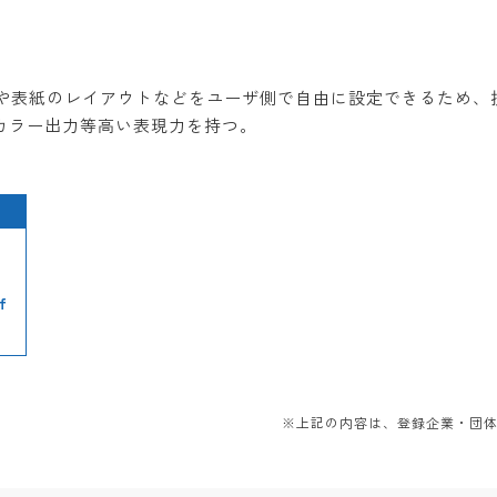
書式や表紙のレイアウトなどをユーザ側で自由に設定できるため
カラー出力等高い表現力を持つ。
f
※上記の内容は、登録企業・団体か