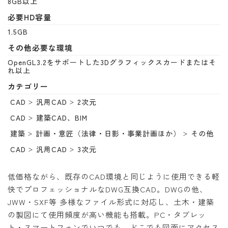
8GB以上
必要HD容量
1.5GB
その他必要な環境
OpenGL3.2をサポートした3Dグラフィックスカードまたはそ
れ以上
カテゴリー
CAD
汎用CAD
2次元
CAD
建築CAD、BIM
建築
計画・意匠（法律・日影・事業計画ほか）
その他
CAD
汎用CAD
3次元
低価格ながら、既存のCAD環境と同じように使用できる軽
快でプロフェッショナルなDWG互換CAD。DWGの他、
JWW・SXF等 多様なファイル形式に対応し、土木・建築
の製図にて使用頻度が高い機能も搭載。PC・タブレッ
ト・スマートフォンでいつでも、どこでも図面にアクセス