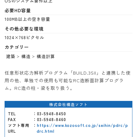
OSのシステム要件以上
必要HD容量
100MB以上の空き容量
その他必要な環境
1024×768ピクセル
カテゴリー
建築
構造
構造計算
任意形状応力解析プログラム「BUILD.3SII」と連携した使
用の他、単独での使用も可能なRC造断面計算プログラ
ム。RC造の柱・梁を取り扱う。
株式会社構造ソフト
TEL
：03-5948-8450
FAX
：03-5948-8460
ソフト専用
：
https://www.kozosoft.co.jp/seihin/pdrc/p
URL
drc.html