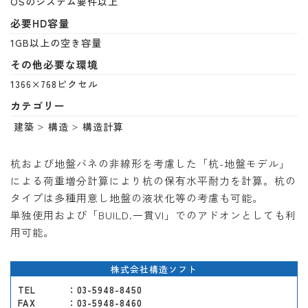
OSのシステム要件以上
必要HD容量
1GB以上の空き容量
その他必要な環境
1366×768ピクセル
カテゴリー
建築
構造
構造計算
杭および地盤バネの非線形を考慮した「杭-地盤モデル」
による荷重増分計算により杭の保有水平耐力を計算。杭の
タイプは多種用意し地盤の液状化等の考慮も可能。
単独使用および「BUILD.一貫VI」でのアドオンとしても利
用可能。
株式会社構造ソフト
TEL
：03-5948-8450
FAX
：03-5948-8460