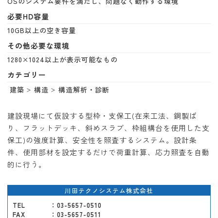
OSのシステム要件を満たし、問題なく動作する環境
必要HD容量
10GB以上の空き容量
その他必要な環境
1280×1024以上が表示可能なもの
カテゴリー
建築
構造
構造解析・診断
建設現場にて仮設する型枠・支保工(在来工法、鋼製ば
り、フラットデッキ、斜めスラブ、枠組構台を使用した支
保工)の強度計算、安全性を照査するシステム。設計条
件、使用部材を設定するだけで荷重計算、応力照査を自動
的に行う。
川田テクノシステム株式会社
TEL
：03-5657-0510
FAX
：03-5657-0511