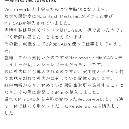
Vectorworksと出会ったのは学生時代になります。
短大の設計室にMacintosh Performaがズラっと並び
MiniCADが導入されていました。
当時の私は無知でパソコンはPC-9800一択であったのです
ごく新鮮に感じたことを覚えています。
その後、就職をして2次元CADを使って仕事をしていまし
た。
就職してから気付いたのですがMacintoshとMiniCADはデ
ザイナーが使うオシャレツールだったようです。
後に社内に２台導入されるのですが、実用性とデザイン性
で意見が割れて社内が二分していた記憶があります。
紆余曲折があり、勤めていた設計事務所を退社することに
なり、その際に奮発してiMacを購入しました。
遅れてMiniCADから名称が変わったVectorworksと、当時
は一体ではなく別ソフトだったRenderworksを購入しま
した。