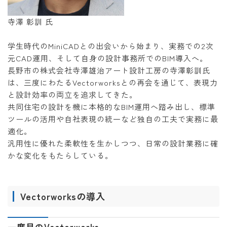
寺澤 彰訓 氏
学生時代のMiniCADとの出会いから始まり、実務での2次
元CAD運用、そして自身の設計事務所でのBIM導入へ。
長野市の株式会社寺澤雄治アート設計工房の寺澤彰訓氏
は、三度にわたるVectorworksとの再会を通じて、表現力
と設計効率の両立を追求してきた。
共同住宅の設計を機に本格的なBIM運用へ踏み出し、標準
ツールの活用や自社表現の統一など独自の工夫で実務に最
適化。
汎用性に優れた柔軟性を生かしつつ、日常の設計業務に確
かな変化をもたらしている。
Vectorworksの導入
一度目のVectorworks