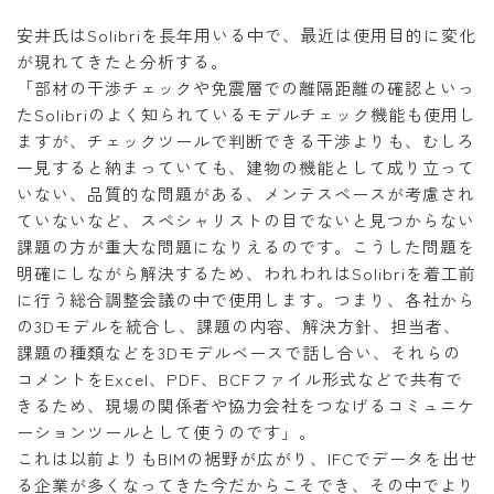
安井氏はSolibriを長年用いる中で、最近は使用目的に変化
が現れてきたと分析する。
「部材の干渉チェックや免震層での離隔距離の確認といっ
たSolibriのよく知られているモデルチェック機能も使用し
ますが、チェックツールで判断できる干渉よりも、むしろ
一見すると納まっていても、建物の機能として成り立って
いない、品質的な問題がある、メンテスペースが考慮され
ていないなど、スペシャリストの目でないと見つからない
課題の方が重大な問題になりえるのです。こうした問題を
明確にしながら解決するため、われわれはSolibriを着工前
に行う総合調整会議の中で使用します。つまり、各社から
の3Dモデルを統合し、課題の内容、解決方針、担当者、
課題の種類などを3Dモデルベースで話し合い、それらの
コメントをExcel、PDF、BCFファイル形式などで共有で
きるため、現場の関係者や協力会社をつなげるコミュニケ
ーションツールとして使うのです」。
これは以前よりもBIMの裾野が広がり、IFCでデータを出せ
る企業が多くなってきた今だからこそでき、その中でより