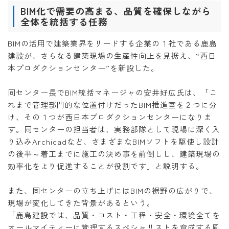
BIM化で需要の高まる、品質を確保しながら
全体を統括する任務
BIMの活用で建築業界をリードする企業の１社である鹿島
建設が、さらなる建築現場の生産性向上を見据え、“西日
本プロダクションセンター”を新設した。
同センター長でBIM統括マネージャの安井好広氏は、「こ
れまで管理部門的な位置付けだったBIM推進室を２つに分
け、その１つが西日本プロダクションセンターになりま
す。同センターの担当者は、実務部隊として現場に深く入
り込みArchicadなど、さまざまなBIMソフトを駆使し設計
の後半～着工までに施工の決め事を前倒しし、建築現場の
効率化をより促進することが役割です」と説明する。
また、同センターの立ち上げにはBIMの裾野の広がりで、
現場が変化してきた背景があるという。
「鹿島建設では、品質・コスト・工程・安全・環境全てを
オールマイティーに管理するスペシャリストを育成する風