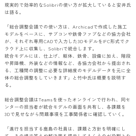
現実的で効率的なSolibriの使い方が拡大していると安井氏
は語る。
「総合調整会議での使い方は、Archicadで作成した施工
モデルをベースに、サブコンや鉄骨ファブなどの協力会社
が、それぞれ専用CADで入力した3DモデルをIFC形式でク
ラウド上に収集し、Solibriで統合します。
統合モデルには、仕上げ、躯体、鉄骨、設備に加え、階段
や昇降機、外装などの情報など、各協力会社から提出され
る、工種間の調整に必要な詳細度のモデルデータを元に全
体の総合調整をしていきます」と竹中氏は概要を説明す
る。
総合調整会議はTeamsを使ったオンラインで行われ、同セ
ンターの担当者が統合モデルの画面を共有し、各課題を
3Dで見せながら問題事項を工事関係者に確認していく。
「進行を担当する鹿島の社員は、課題と方針を明確にし
て、その場で答えや解決策を提示してもらうのが役割とな