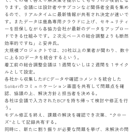
ります。会議には設計者やサブコンなど関係者全員を集め
るので、リアルタイムに最新情報が共有され決定が速いで
す。またデータは鹿島専用クラウドに上げ、セキュリティ
ーを担保しながら各協力会社が最新のデータをアップロー
ドできる仕組みです。２次元ベースの総合調整よりも断然
効率的ですね」と安井氏。
大規模プロジェクトでは、20社以上の業者が関わり、数十
に上る3Dデータを統合するという。
着工前の総合調整会議は１週間ないしは２週間を１サイク
ルとして設定。
各社から収集したIFCデータや確認コメントを統合した
Solibriのコミュニケーション画面を共有して問題点を確
認、協議の上、解決方針と担当者を決める。
各社は会議で入力されたBCFを持ち帰って検討や修正を行
う。
モデル修正を終え、課題の解決を確認でき次第、“クロー
ズ”として記録共有する。
同時に、新たに割り振りが必要な問題を挙げ、未解決の問