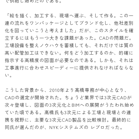
で供給し始めたのである。
「絵を描く、加工する、現場へ運ぶ、そして作る。この一
連の流れをワンパッケージとしてブランド化し、他社差別
化を図っていこうと考えました」だが、このスタイルを確
立するにはもう一つ大きな課題があった。CADの問題だ。
工場設備を整えノウハウを蓄積しても、それだけでは質の
高い配管加工はできない。何をどう加工するのか、的確に
指示する高精度の図面が必要なのである。しかも、それは
工事進行に合わせスピーディーに提供されなければならな
い。
こうした背景から、2010年より髙橋専務が中心となり、
CADの選定が開始された。ちょうど業界では3次元CADが
次々登場し、図面の3次元化とBIMへの展開がうたわれ始め
ていた頃である。髙橋氏も3次元による工場と現場との連
携を視野に、主要な3次元CAD製品を比較検討。最終的に
同氏が選んだのが、NYKシステムズの レブロだった。