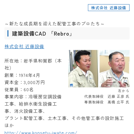
株式会社 近藤設備
～新たな成長期を迎えた配管工事のプロたち～
建築設備CAD 「Rebro」
株式会社 近藤設備
所在地：岩手県和賀郡（本
社）
創業：1974年4月
資本金：3,000万円
従業員：60名
左から
事業内容：冷暖房空調設備
代表取締役 近藤 正彦 氏
専務取締役 髙橋 広平 氏
工事、給排水衛生設備工
事、消火設備工事、
プラント配管工事、土木工事、その他管工事の設計施工
ほか
http://www.konsetu-iwate.com/