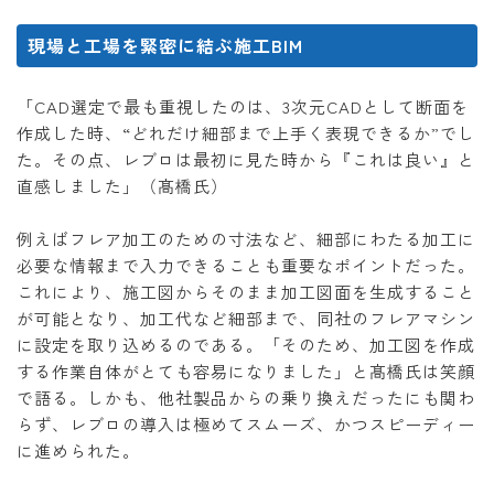
現場と工場を緊密に結ぶ施工BIM
「CAD選定で最も重視したのは、3次元CADとして断面を
作成した時、“どれだけ細部まで上手く表現できるか”でし
た。その点、レブロは最初に見た時から『これは良い』と
直感しました」（髙橋氏）
例えばフレア加工のための寸法など、細部にわたる加工に
必要な情報まで入力できることも重要なポイントだった。
これにより、施工図からそのまま加工図面を生成すること
が可能となり、加工代など細部まで、同社のフレアマシン
に設定を取り込めるのである。「そのため、加工図を作成
する作業自体がとても容易になりました」と髙橋氏は笑顔
で語る。しかも、他社製品からの乗り換えだったにも関わ
らず、レブロの導入は極めてスムーズ、かつスピーディー
に進められた。