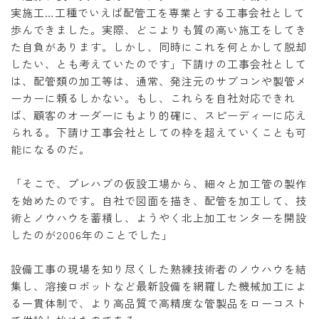
実施工…工種でいえば配管工を専業とする工事会社として
歩んできました。実際、どこよりも質の高い施工をしてき
た自負があります。しかし、同時にこれを何とかして脱却
したい、とも考えていたのです」下請けの工事会社として
は、配管類の加工等は、通常、発注元のサブコンや製管メ
ーカーに頼るしかない。もし、これらを自社対応できれ
ば、顧客のオーダーにもより的確に、スピーディーに応え
られる。下請け工事会社としての枠を超えていくことも可
能になるのだ。
「そこで、プレハブの仮設工場から、細々と加工管の製作
を始めたのです。自社で図面を描き、配管を加工して、技
術とノウハウを蓄積し、ようやく北上加工センターを開設
したのが2006年のことでした」
設備工事の現場を知り尽くした熟練技術者のノウハウを結
集し、溶接ロボットなど最新設備を網羅した機械加工によ
る一貫体制で、より高品質で高精度な管製品をローコスト