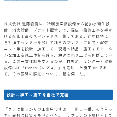
株式会社 近藤設備は、冷暖房空調設備から給排水衛生設
備、消火設備、プラント配管まで、幅広い設備工事を手が
ける配管工事のスペシャリスト集団である。近年は特に、
自社加工センターを設けて独自のプレファブ配管・配管ユ
ニット等を設計・加工して、現場へ納品・施工するトータ
ルな加工＆施工体制を確立。急速に売り上げを伸ばしてい
る。この一貫体制を支えるのが、自社加工センターと建築
設備CAD「Rebro（レブロ）」を活用した施工BIMであ
る。その展開の詳細について、話を伺った。
設計～加工～施工を自社で完結
「ウチは根っからの工事屋ですよ」 開口一番、そう言っ
て近藤社長は笑みを浮かべた。「サブコンの下請けとして