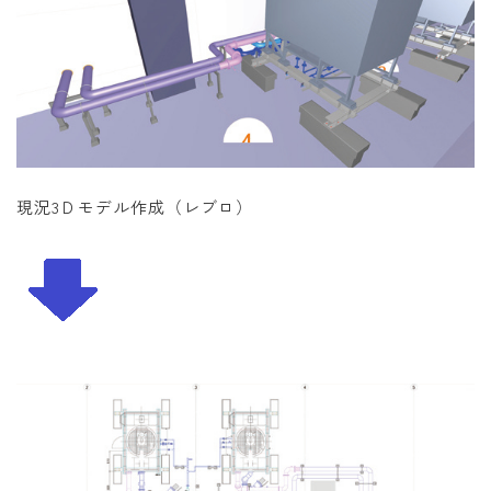
現況3Ｄモデル作成（レブロ）