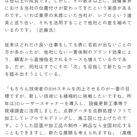
は倍以上の成長です。しかし、その数字以上に、設備業界
における当社の位置付けが変わってきたという実感がある
のです。いわば業界の末席にいた当社が、レブロという道
具と巡り合い、それを活用することで他社との差を縮めて
いるのです」（近藤氏）
従来はどれだけ良い仕事をしても表に名前が出ないことの
方が多かったが、他社にない一貫体制のブランド効果によ
り、顧客から直接指名されるケースも増えているのであ
る。だが、同社はすでにその「次」を目指して新たな一歩
を踏み出そうとしている。
「もちろん技術者のBIMスキルを向上させるのが一番の目
標ですが、新しい技術にも積極的に挑戦したいですね。昨
年は3Dレーザースキャナーを導入し、設備更新工事等で
現場調査に活用しました。点群データを点群処理ソフトで
加工してレブロでモデリングし、施工図に仕上げたので
す。こうした図面や加工品の制作・納品なら全国対応する
こともできますし、新たな展開も考えられますね」（髙橋