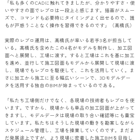
「私も多くのCADに触れてきましたが、分かりやすさ・使
いやすさの面でレブロは一段上と感じます。描画がスムー
ズで、コマンドも必要時にタイミングよく出せるので、誰
もが戸惑うことなく操作を習得できるのです」（髙橋氏）
実際のレブロ運用は、髙橋氏が率いる若手3名が担当して
いる。髙橋氏を含めたこの4名がモデルを制作し、加工図
面へと展開し、工場に渡す。すると工場はこれを基に加工
を進め、並行して施工図面もモデルから展開して現場に渡
し、現場でもレブロを駆使して、これを活用していく。ま
さに加工から施工に至る幅広いシーンで、3Dモデルデー
タを活用する独自のBIMが始まっているのである。
「私たち工場側だけでなく、各現場の技術者もレブロを使
います。ですから、現場からも単品の加工図面が上がって
きますし、モデルデータは現場の取り合い確認等にも重宝
しています。私たちはそうした現場の動きを勘案しながら
スケジュール管理し、工場を操業していくのです。まだま
だ発展途上ですが、より現場に密着した施工BIMを目指し