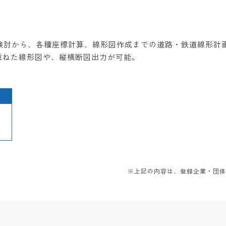
形検討から、各種座標計算、線形図作成までの道路・鉄道線形計
重ねた線形図や、縦横断図出力が可能。
※上記の内容は、登録企業・団体か