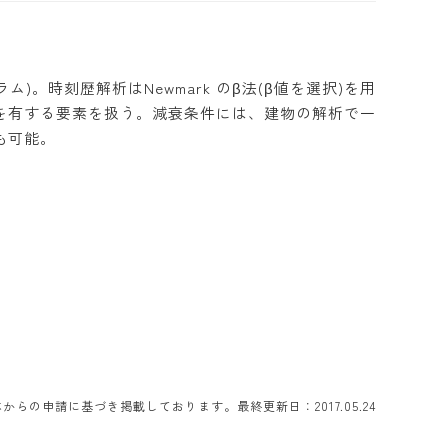
。時刻歴解析はNewmark のβ法(β値を選択)を用
を有する要素を扱う。減衰条件には、建物の解析で一
も可能。
らの申請に基づき掲載しております。最終更新日：2017.05.24