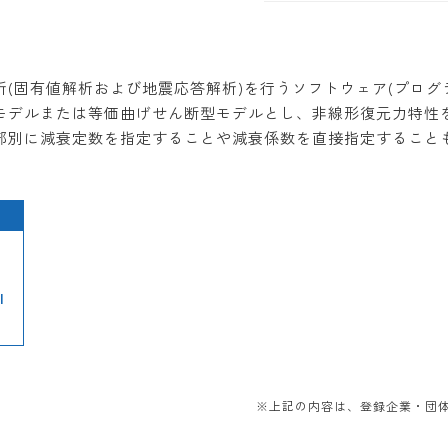
有値解析および地震応答解析)を行うソフトウェア(プログラム)
モデルまたは等価曲げせん断型モデルとし、非線形復元力特性
、各部別に減衰定数を指定することや減衰係数を直接指定すること
l
※上記の内容は、登録企業・団体か