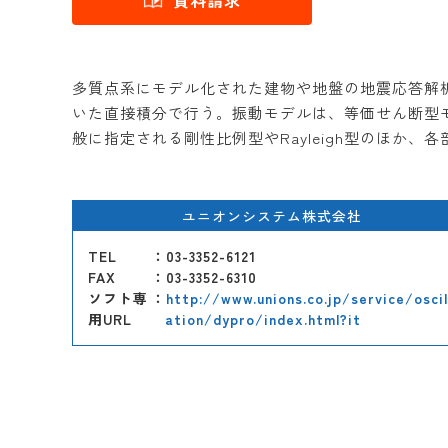
資料請求
多質点系にモデル化された建物や地盤の地震応答解析(固
いた直接積分で行う。振動モデルは、等価せん断型
般に指定される剛性比例型やRayleigh型のほか
ユニオンシステム株式会社
TEL
：03-3352-6121
FAX
：03-3352-6310
ソフト専
：
http://www.unions.co.jp/service/oscil
用URL
ation/dypro/index.html?it