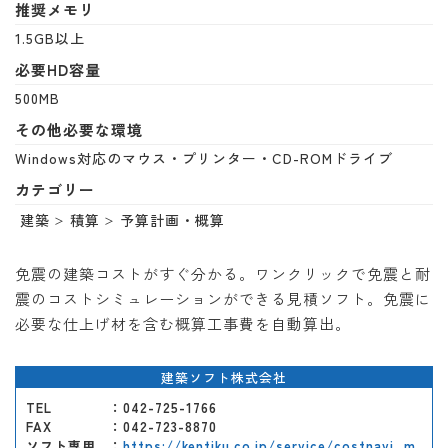
推奨メモリ
1.5GB以上
必要HD容量
500MB
その他必要な環境
Windows対応のマウス・プリンター・CD-ROMドライブ
カテゴリー
建築
積算
予算計画・概算
免震の建築コストがすぐ分かる。ワンクリックで免震と耐
震のコストシミュレーションができる見積ソフト。免震に
必要な仕上げ材を含む概算工事費を自動算出。
建築ソフト株式会社
TEL
：042-725-1766
FAX
：042-723-8870
ソフト専用
：
https://kentiku.co.jp/service/costnavi_m