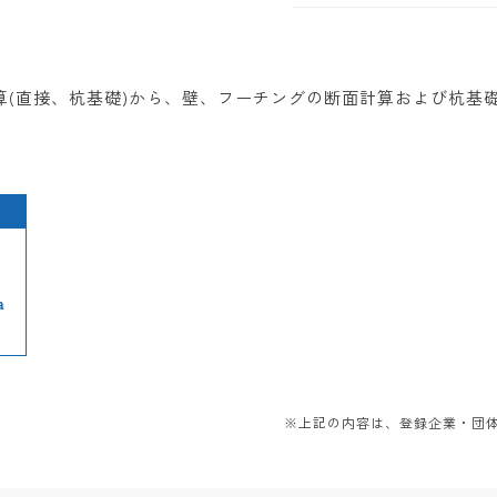
算(直接、杭基礎)から、壁、フーチングの断面計算および杭基
a
※上記の内容は、登録企業・団体か