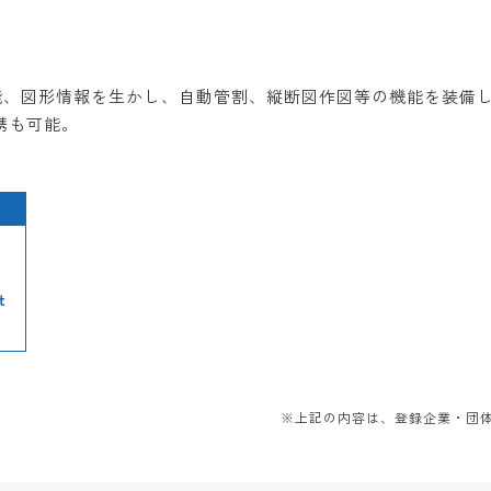
機能、図形情報を生かし、自動管割、縦断図作図等の機能を装備
携も可能。
t
※上記の内容は、登録企業・団体か