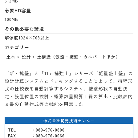
512MB
必要HD容量
100MB
その他必要な環境
解像度1024×768以上
カテゴリー
土木
設計
土構造（仮設・擁壁・カルバートほか）
「新・擁壁」と「The 補強土」シリーズ「軽量盛士壁」の
設計計算システムとドッキングすることによって、擁壁形
式の比較表を自動計算するシステム。擁壁形状の自動決
定・設置位置の検討・概算数量概算工費の算出・比較表内
文書の自動作成等の機能を用意した。
株式会社開発技術センター
TEL
：089-976-0800
FAX
：089-976-0066