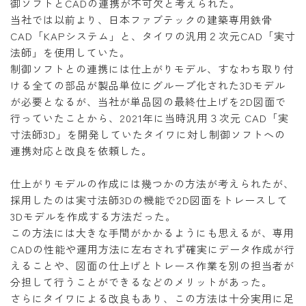
御ソフトとCADの連携が不可欠と考えられた。
当社では以前より、日本ファブテックの建築専用鉄骨
CAD「KAPシステム」と、タイワの汎用２次元CAD「実寸
法師」を使用していた。
制御ソフトとの連携には仕上がりモデル、すなわち取り付
ける全ての部品が製品単位にグループ化された3Dモデル
が必要となるが、当社が単品図の最終仕上げを2D図面で
行っていたことから、2021年に当時汎用３次元 CAD「実
寸法師3D」を開発していたタイワに対し制御ソフトへの
連携対応と改良を依頼した。
仕上がりモデルの作成には幾つかの方法が考えられたが、
採用したのは実寸法師3Dの機能で2D図面をトレースして
3Dモデルを作成する方法だった。
この方法には大きな手間がかかるようにも思えるが、専用
CADの性能や運用方法に左右されず確実にデータ作成が行
えることや、図面の仕上げとトレース作業を別の担当者が
分担して行うことができるなどのメリットがあった。
さらにタイワによる改良もあり、この方法は十分実用に足