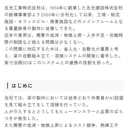
五光工業株式会社は、1974年に創業した五光建設株式会社
の鉄構事業部より2000年に分社化して以来、工場・物流
施設・オフィスビル・商業施設などのメインフレームとな
る重量鉄骨の製作に従事してきた。
近年の業界は、需要の低迷・物価上昇・人手不足・労働時
間の制限など抱える問題は少なくない。
この問題に対応するためは、省人化・自動化が重要と考
え、梁の自動組み立て・溶接システムの開発に着手した。
実寸法師3Dはこのシステムとの連携の役割を担った。
はじめに
当社では、梁の製作においては従来どおり作業員がA1図面
を見て組み立てをして溶接を行っていた。
人が介入するとどうしてもヒューマンエラーと品質のばら
つきが発生した。
また需要の低迷・物価上昇によるコスト競争、熟練工不