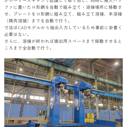
がレーザースキャンで認識して取り出し、同時に搬入バッ
ファに置いたＨ形鋼を自動で組み立て・溶接場所に移動さ
せ、プレートをＨ形鋼に組み立て、組み立て溶接、本溶接
（隅肉溶接）までを自動で行う。
寸法はCADモデルから抽出入力しているため事前に卦書く
必要はない。
さらに、溶接が終われば搬出用スペースまで移動させると
ころまで全自動で行う。