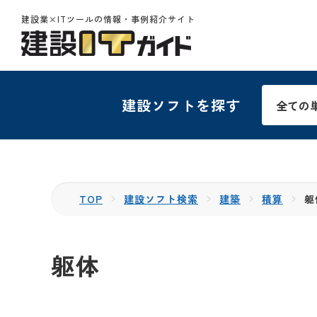
建設業×ITツールの情報・事例紹介サイト
建設ソフトを探す
TOP
建設ソフト検索
建築
積算
躯
躯体