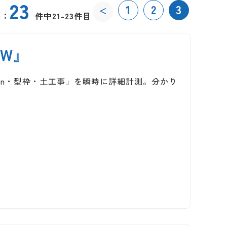
23
1
2
3
＜
果：
件中21-23件目
/W』
on・型枠・土工事」を瞬時に詳細計測。分かり