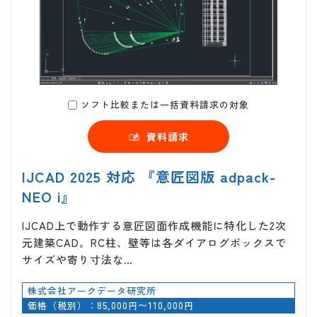
ソフト比較または一括資料請求の対象
資料請求
IJCAD 2025 対応 『意匠図版 adpack-
NEO i』
IJCAD上で動作する意匠図面作成機能に特化した2次
元建築CAD。RC柱、壁等は各ダイアログボックスで
サイズや寄り寸法な…
株式会社アークデータ研究所
価格（税別）：85,000円〜110,000円