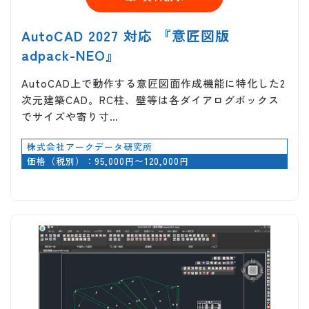
AutoCAD 2027 対応 『意匠図版
adpack-NEO』
AutoCAD上で動作する意匠図面作成機能に特化した2
次元建築CAD。RC柱、壁等は各ダイアログボックス
でサイズや寄り寸…
株式会社アークデータ研究所
価格（税別）：95,000円〜120,000円