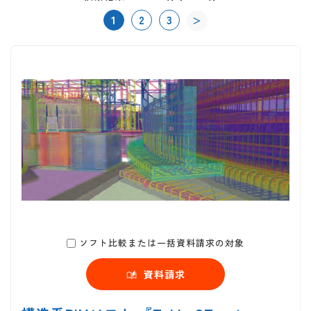
1
2
3
＞
ソフト比較または一括資料請求の対象
資料請求