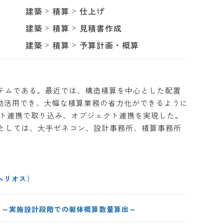
建築
積算
仕上げ
建築
積算
見積書作成
建築
積算
予算計画・概算
算システムである。最近では、構造積算を中心とした配置
効活用でき、大幅な積算業務の省力化ができるように
レクト連携で取り込み、オブジェクト連携を実現した。
績としては、大手ゼネコン、設計事務所、積算事務所
（ヘリオス）
算出 ～実施設計段階での躯体概算数量算出～