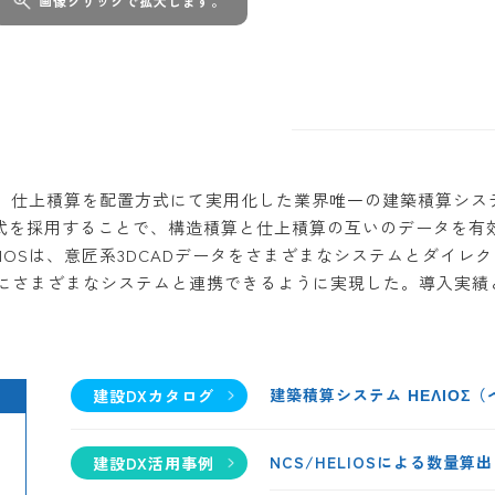
画像クリックで拡大します。
ヘリオス)は、仕上積算を配置方式にて実用化した業界唯一の建築積
式を採用することで、構造積算と仕上積算の互いのデータを有
LIOSは、意匠系3DCADデータをさまざまなシステムとダイ
匠ともにさまざまなシステムと連携できるように実現した。導入実
建築積算システム ΗΕΛΙΟΣ
建設DXカタログ
NCS/HELIOSによる数量
建設DX活用事例